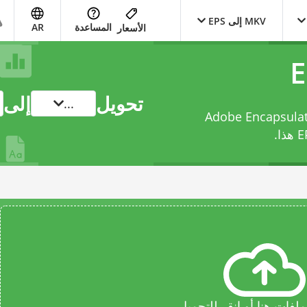
MKV إلى EPS
المساعدة
AR
الأسعار
تحويل
إلى
...
ك من Matroska Video File إلى Adobe Encapsulated
هذا.
فات هنا أو انقر للتحميل