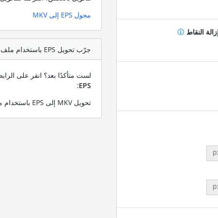
محول EPS إلى MKV
زالة النقاط
جرّب تحويل EPS باستخدام ملف اختبار MKV
لست متأكدًا بعد؟ انقر على الرا
:
EPS
تحويل MKV إلى EPS باستخدام ملف MKV التجريبي الخاص بنا
p
p