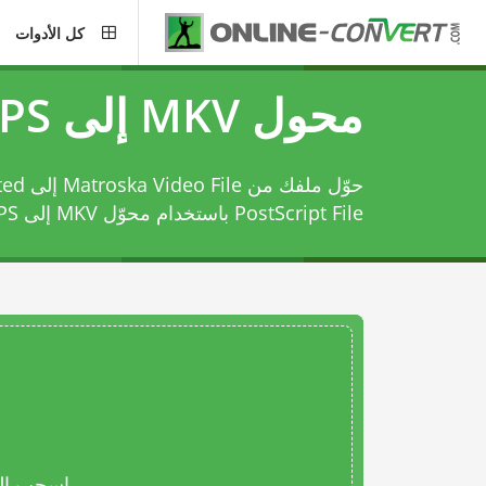
كل الأدوات
محول MKV إلى EPS
حوّل ملف
PostScript File باستخدام
محوّل MKV إلى EPS
اسحب المل