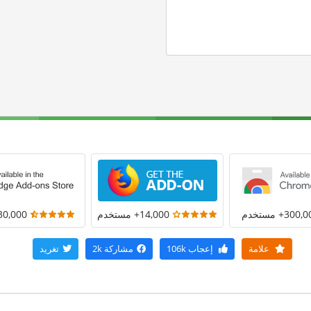
300+ مستخدم
14,000+ مستخدم
30,000+ مستخد
علامة
إعجاب
106k
مشاركة
2k
تغريد