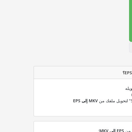
يله
MKV إلى EPS
ل من
EPS إلى MKV
: