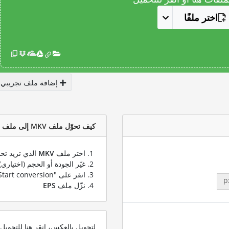
اختر ملفًا
إضافة ملف تجريبي
كيف تحوّل ملف MKV إلى ملف EPS؟
اختر ملف
MKV
الذي تريد تحو
غيّر الجودة أو الحجم (اختياري)
انقر على "Start conversion" لتحويل ملفك من
p
نزّل ملف
EPS
لتحويل بالعكس، انقر هنا للتحوي