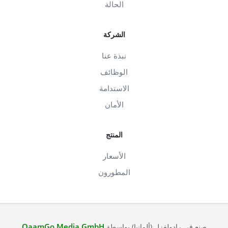
الحالة
الشركة
نبذة عنا
الوظائف
الاستدامة
الأمان
المنتج
الأسعار
المطورون
QaamGo Media GmbH
صنع في رادولفزل (ألمانيا) بواسطة