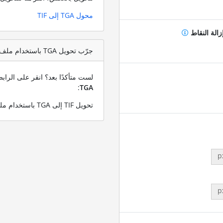
محول TGA إلى TIF
زالة النقاط
جرّب تحويل TGA باستخدام ملف اختبار TIF
لست متأكدًا بعد؟ انقر على الرا
:
TGA
تحويل TIF إلى TGA باستخدام ملف TIF التجريبي الخاص بنا
p
p