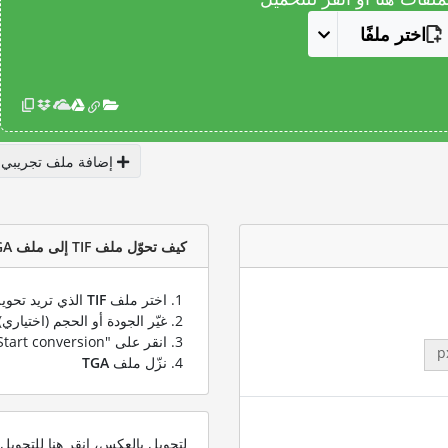
اختر ملفًا
إضافة ملف تجريبي
كيف تحوّل ملف TIF إلى ملف TGA؟
اختر ملف
TIF
الذي تريد تحويل
غيّر الجودة أو الحجم (اختياري)
انقر على "Start conversion" لتحويل ملفك من
p
نزّل ملف
TGA
لتحويل بالعكس، انقر هنا للتحوي