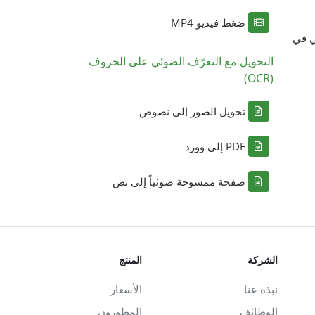
ضغط فيديو MP4
ي في
التحويل مع التعرّف الضوئي على الحروف
(OCR)
تحويل الصور إلى نصوص
PDF إلى وورد
صفحة ممسوحة ضوئياً إلى نص
الشركة
المنتج
نبذة عنا
الأسعار
الوظائف
المطورون