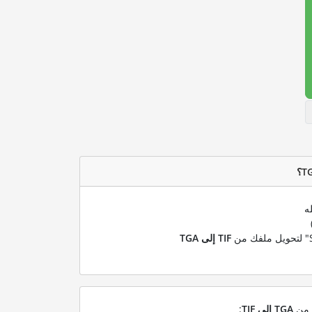
ه
TIF إلى TGA
ل من
TGA إلى TIF
: