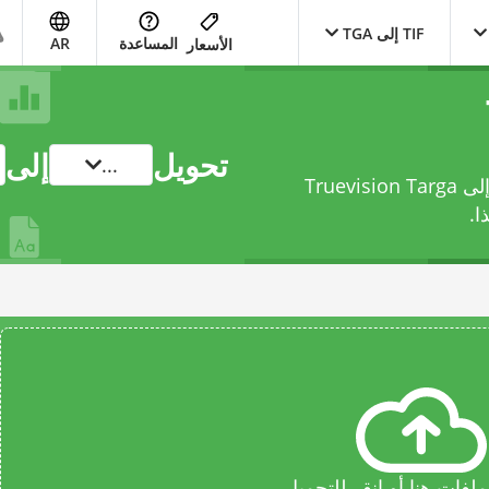
TIF إلى TGA
المساعدة
AR
الأسعار
تحويل
إلى
...
حوّل ملفك من Tagged Image File Format إلى Truevision Targa
ا.
فات هنا أو انقر للتحميل