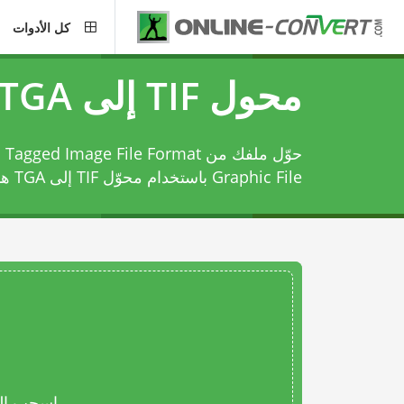
كل الأدوات
محول TIF إلى TGA
Graphic File باستخدام
محوّل TIF إلى TGA
هذ
اسحب المل