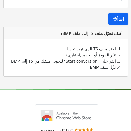
ابدأ
كيف تحوّل ملف TS إلى ملف BMP؟
اختر ملف
TS
الذي تريد تحويله
غيّر الجودة أو الحجم (اختياري)
انقر على "Start conversion" لتحويل ملفك من
TS إلى BMP
نزّل ملف
BMP
300,000+ مستخدم