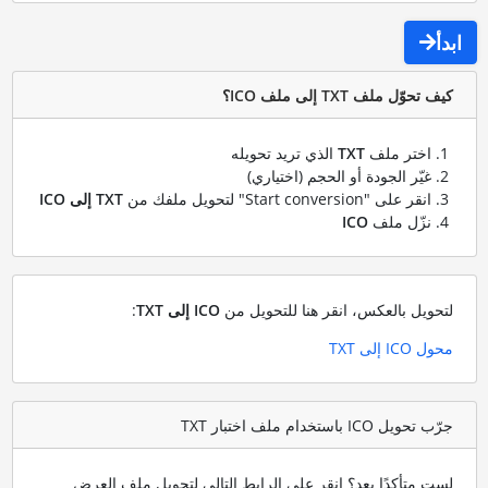
ابدأ
كيف تحوّل ملف TXT إلى ملف ICO؟
اختر ملف
TXT
الذي تريد تحويله
غيّر الجودة أو الحجم (اختياري)
انقر على "Start conversion" لتحويل ملفك من
TXT إلى ICO
نزّل ملف
ICO
لتحويل بالعكس، انقر هنا للتحويل من
ICO إلى TXT
:
محول ICO إلى TXT
جرّب تحويل ICO باستخدام ملف اختبار TXT
لست متأكدًا بعد؟ انقر على الرابط التالي لتحويل ملف العرض