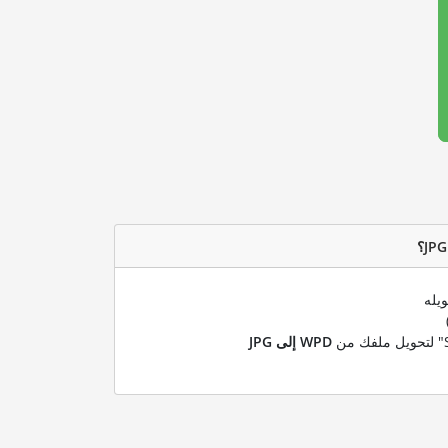
يله
WPD إلى JPG