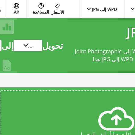
WPD إلى JPG
المساعدة
AR
الأسعار
تحويل
إلى
...
حوّل ملفك من WordPerfect Document File إلى Joint Photographic
JP
هذا.
فات هنا أو انقر للتحميل