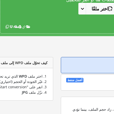
اختر ملفًا
كيف تحوّل ملف WPD إلى ملف JPG؟
اختر ملف
WPD
الذي تريد تحو
أفضل ضغط
غيّر الجودة أو الحجم (اختياري)
انقر على "Start conversion" لتحويل ملفك من
نزّل ملف
JPG
 زاد حجم الملف، بينما تؤدي