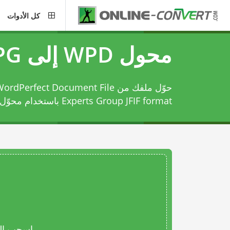
كل الأدوات
محول WPD إلى JPG
Experts Group JFIF format باستخدام
محوّل WPD إلى G
اسحب المل