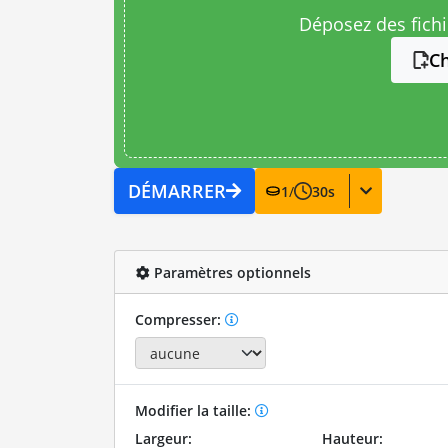
Déposez des fichie
Ch
DÉMARRER
1
/
30
s
Paramètres optionnels
Compresser:
Modifier la taille:
Largeur:
Hauteur: