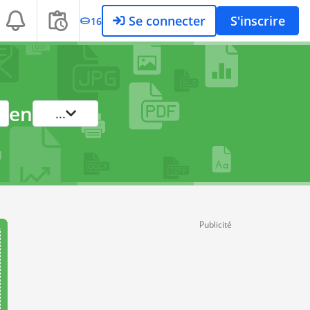
Se connecter
S'inscrire
16
en
...
Publicité