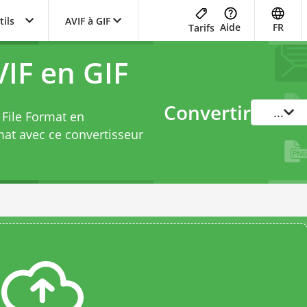
tils
AVIF à GIF
Aide
FR
Tarifs
IF en GIF
Convertir
...
 File Format en
mat avec ce
convertisseur