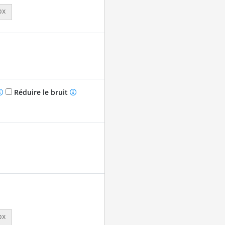
px
Réduire le bruit
px