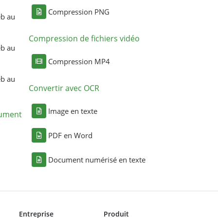
Compression PNG
eb au
Compression de fichiers vidéo
eb au
Compression MP4
eb au
Convertir avec OCR
Image en texte
cument
PDF en Word
Document numérisé en texte
Entreprise
Produit