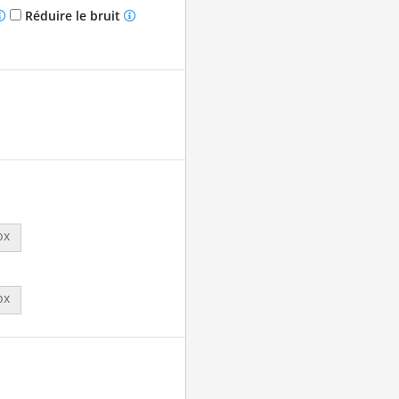
Réduire le bruit
px
px