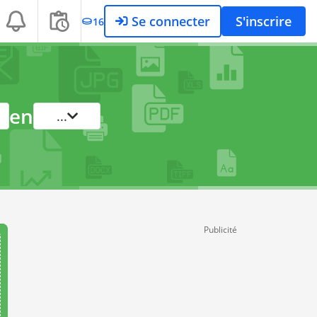
Se connecter
S'inscrire
16
en
...
Publicité