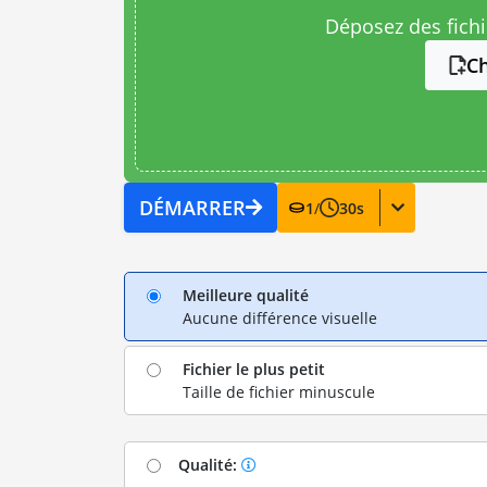
Déposez des fichie
Ch
DÉMARRER
1
/
30
s
Meilleure qualité
Aucune différence visuelle
Fichier le plus petit
Taille de fichier minuscule
Qualité: