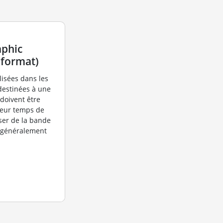
aphic
 format)
lisées dans les
destinées à une
 doivent être
leur temps de
ser de la bande
t généralement