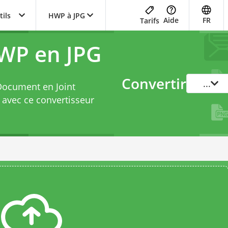
tils
HWP à JPG
Aide
FR
Tarifs
WP en JPG
Convertir
...
Document en Joint
t avec ce
convertisseur