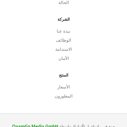
الحالة
الشركة
نبذة عنا
الوظائف
الاستدامة
الأمان
المنتج
الأسعار
المطورون
QaamGo Media GmbH
صنع في رادولفزل (ألمانيا) بواسطة