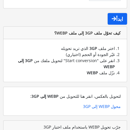
ابدأ
كيف تحوّل ملف 3GP إلى ملف WEBP؟
اختر ملف
3GP
الذي تريد تحويله
غيّر الجودة أو الحجم (اختياري)
انقر على "Start conversion" لتحويل ملفك من
3GP إلى
WEBP
نزّل ملف
WEBP
لتحويل بالعكس، انقر هنا للتحويل من
WEBP إلى 3GP
:
محول WEBP إلى 3GP
جرّب تحويل WEBP باستخدام ملف اختبار 3GP