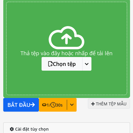
Thả tệp vào đây hoặc nhấp để tải lên
Chọn tệp
THÊM TỆP MẪU
BẮT ĐẦU
1
/
30
s
Cài đặt tùy chọn