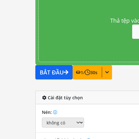
Thả tệp và
BẮT ĐẦU
1
/
30
s
Cài đặt tùy chọn
Nén: