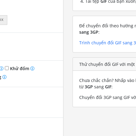
Tải tệp
GIF
của bạn xuốn
px
Để chuyển đổi theo hướng n
sang 3GP
:
Trình chuyển đổi GIF sang 
Thử chuyển đổi GIF với một
Khử đốm
g
Chưa chắc chắn? Nhấp vào l
từ
3GP
sang
GIF
:
Chuyển đổi 3GP sang GIF với