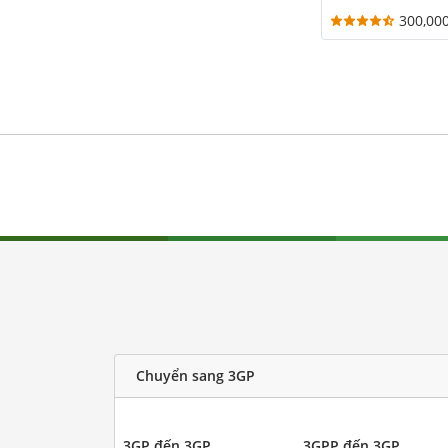
300,00
Chuyển sang 3GP
3GP đến 3GP
3GPP đến 3GP