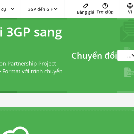
 cụ
3GP đến GIF
Trợ giúp
VI
Bảng giá
i 3GP sang
Chuyển đổi
...
on Partnership Project
e Format với
trình chuyển