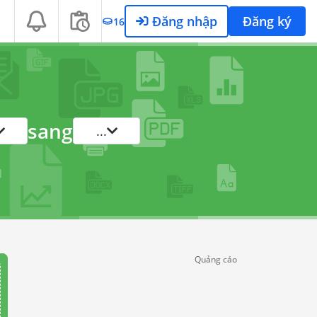
Đăng nhập
Đăng ký
16
sang
...
Quảng cáo