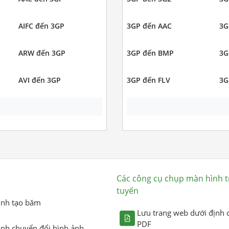
AIFC đến 3GP
3GP đến AAC
3G
ARW đến 3GP
3GP đến BMP
3G
AVI đến 3GP
3GP đến FLV
3G
Các công cụ chụp màn hình t
tuyến
ình tạo băm
Lưu trang web dưới định 
PDF
ình chuyển đổi hình ảnh