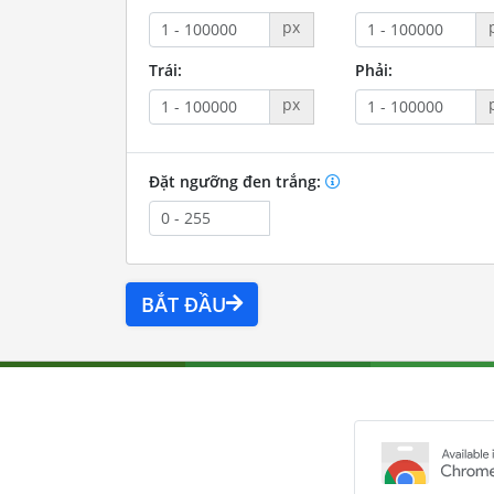
px
Trái:
Phải:
px
Đặt ngưỡng đen trắng:
BẮT ĐẦU