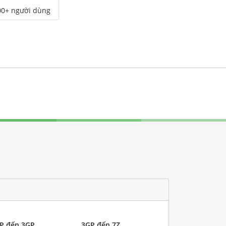
00+ người dùng
P đến 3GP
3GP đến 7Z