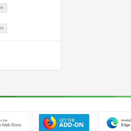
px
px