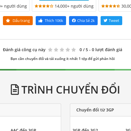
0+ người dùng
14,000+ người dùng
30,0
Dấu trang
Thích
106k
Chia Sẻ
2k
Tweet
Đánh giá công cụ này
0
/ 5 - 0 lượt đánh giá
Bạn cần chuyển đổi và tải xuống ít nhất 1 tệp để gửi phản hồi
TRÌNH CHUYỂN ĐỔI
Chuyển đổi từ 3GP
AAC đến 3GP
3GP đến 3G2
3G