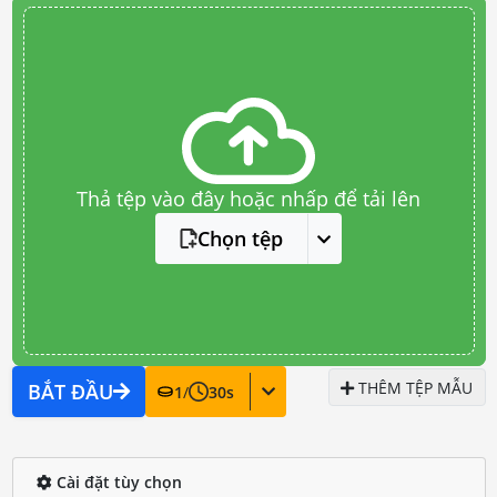
Thả tệp vào đây hoặc nhấp để tải lên
Chọn tệp
THÊM TỆP MẪU
BẮT ĐẦU
1
/
30
s
Cài đặt tùy chọn