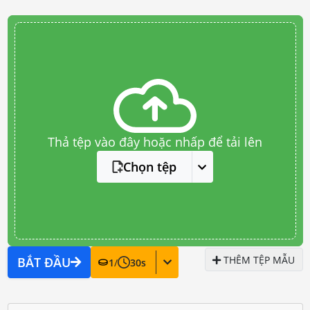
Thả tệp vào đây hoặc nhấp để tải lên
Chọn tệp
THÊM TỆP MẪU
BẮT ĐẦU
1
/
30
s