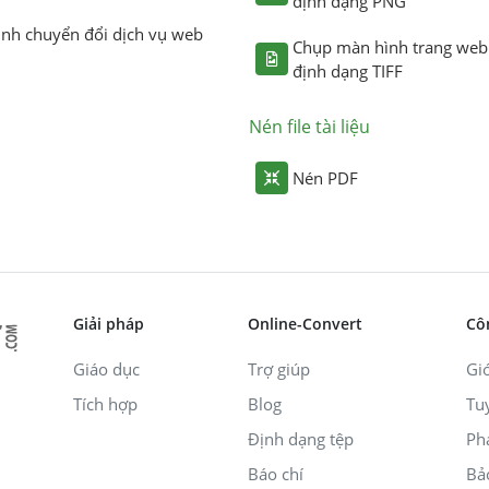
định dạng PNG
ình chuyển đổi dịch vụ web
Chụp màn hình trang web
định dạng TIFF
Nén file tài liệu
Nén PDF
Giải pháp
Online-Convert
Cô
Giáo dục
Trợ giúp
Giớ
Tích hợp
Blog
Tu
Định dạng tệp
Ph
Báo chí
Bả