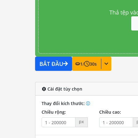
Thả tệp và
BẮT ĐẦU
1
/
30
s
Cài đặt tùy chọn
Thay đổi kích thước:
Chiều rộng:
Chiều cao:
px