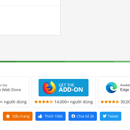
0+ người dùng
14,000+ người dùng
30,0
Dấu trang
Thích
106k
Chia Sẻ
2k
Tweet