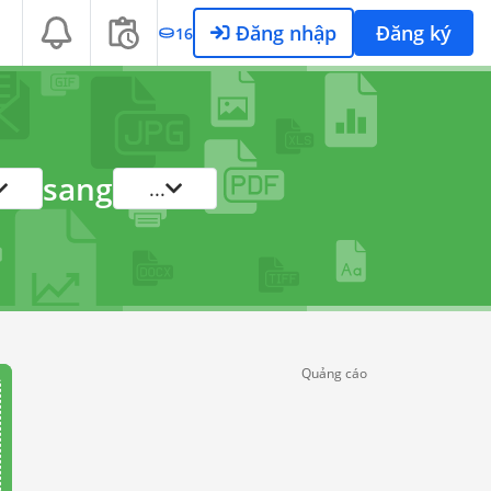
Đăng nhập
Đăng ký
16
sang
...
Quảng cáo