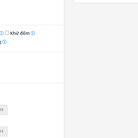
Khử đốm
g
px
px