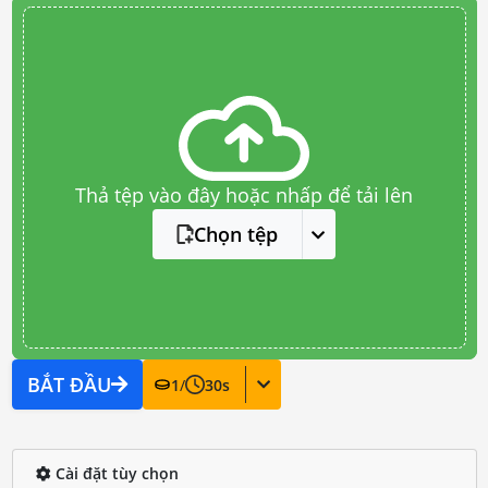
Thả tệp vào đây hoặc nhấp để tải lên
Chọn tệp
BẮT ĐẦU
1
/
30
s
Cài đặt tùy chọn