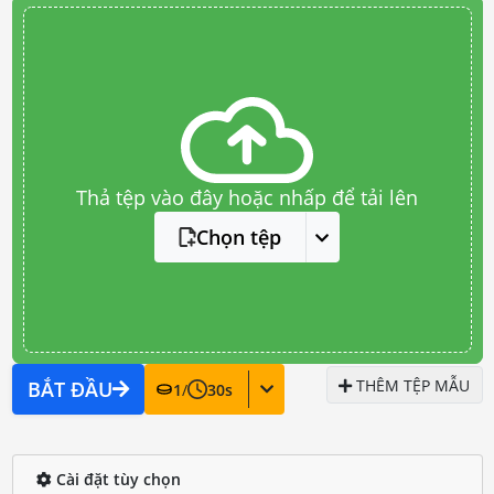
Thả tệp vào đây hoặc nhấp để tải lên
Chọn tệp
THÊM TỆP MẪU
BẮT ĐẦU
1
/
30
s
Cài đặt tùy chọn