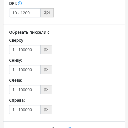
DPI:
dpi
Обрезать пиксели с:
Сверху:
px
Снизу:
px
Слева:
px
Справа:
px