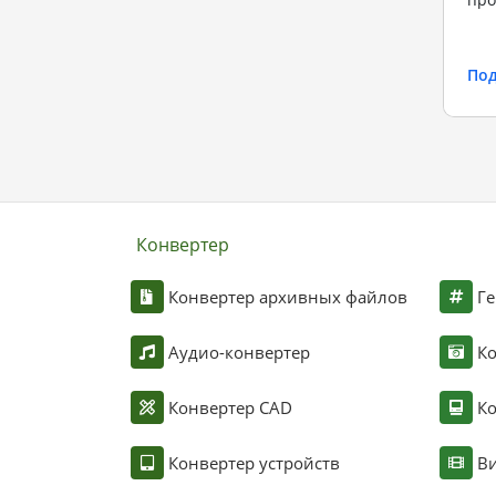
По
Конвертер
Конвертер архивных файлов
Ге
Аудио-конвертер
К
Конвертер CAD
Ко
Конвертер устройств
Ви