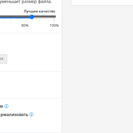
 уменьшит размер файла.
80%
100%
px
ие
рмализовать