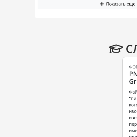
Показать еще
С
ФО
PN
Gr
Фай
"пи
кот
изо
изо
пер
име
про