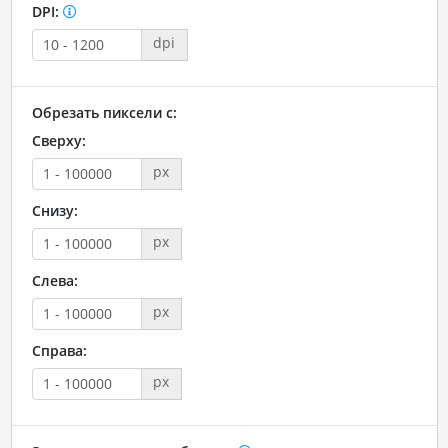
DPI:
dpi
Обрезать пиксели с:
Сверху:
px
Снизу:
px
Слева:
px
Справа:
px