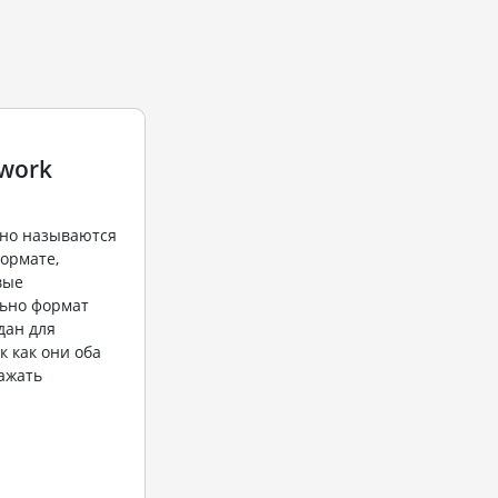
twork
но называются
формате,
вые
ьно формат
дан для
к как они оба
ажать