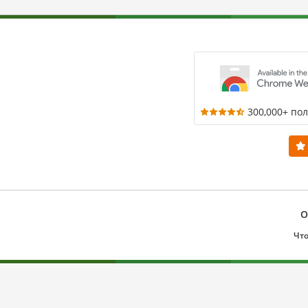
300,000+ по
О
Что