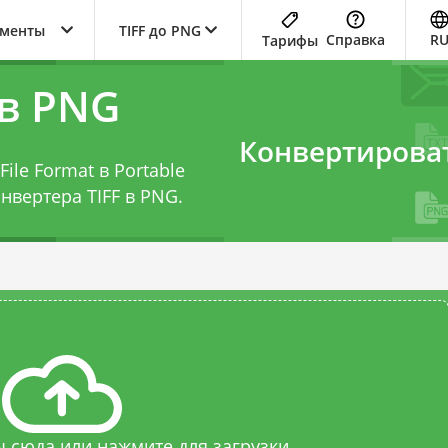
ументы
TIFF до PNG
Справка
R
Тарифы
 в PNG
Конвертирова
ile Format в Portable
нвертера TIFF в PNG
.
 сюда или нажмите для загрузки