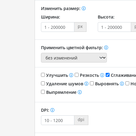
Изменить размер:
Ширина:
Высота:
px
Применить цветной фильтр:
Улучшить
Резкость
Сглаживан
Удаление шумов
Выровнять
Но
Выпрямление
DPI:
dpi