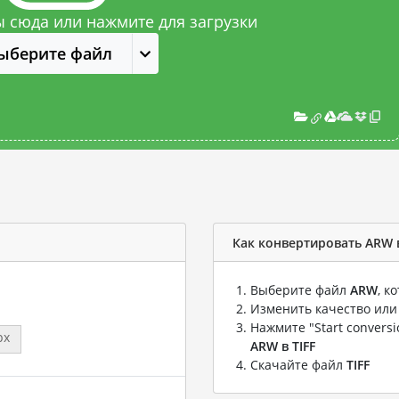
 сюда или нажмите для загрузки
ыберите файл
Как конвертировать ARW в
Выберите файл
ARW
, к
Изменить качество или
Нажмите "Start convers
px
ARW в TIFF
Скачайте файл
TIFF