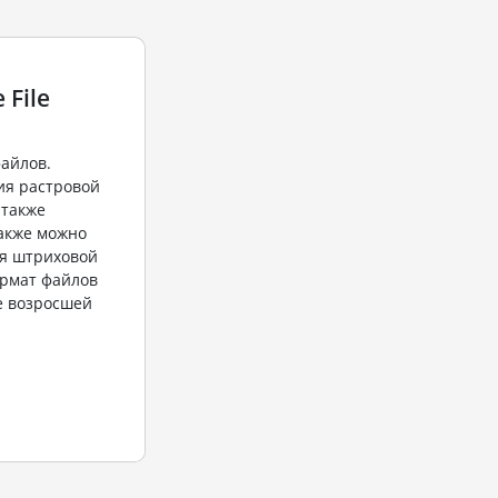
 File
файлов.
ия растровой
 также
также можно
ия штриховой
ормат файлов
ие возросшей