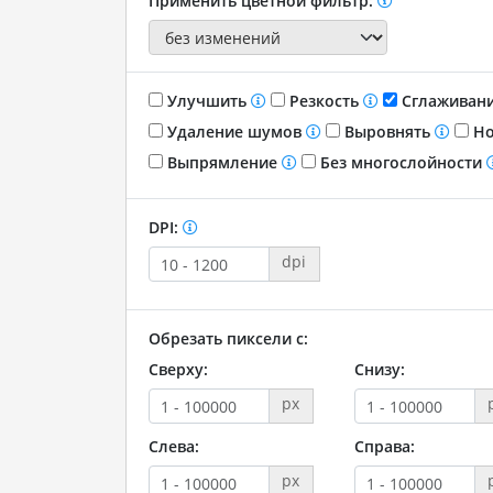
Применить цветной фильтр:
Улучшить
Резкость
Сглаживан
Удаление шумов
Выровнять
Но
Выпрямление
Без многослойности
DPI:
dpi
Обрезать пиксели с:
Сверху:
Снизу:
px
Слева:
Справа:
px