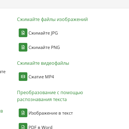
Сжимайте файлы изображений
Сжимайте JPG
Сжимайте PNG
Сжимайте видеофайлы
ате
Сжатие MP4
Преобразование с помощью
распознавания текста
ов
Изображение в текст
PDF в Word