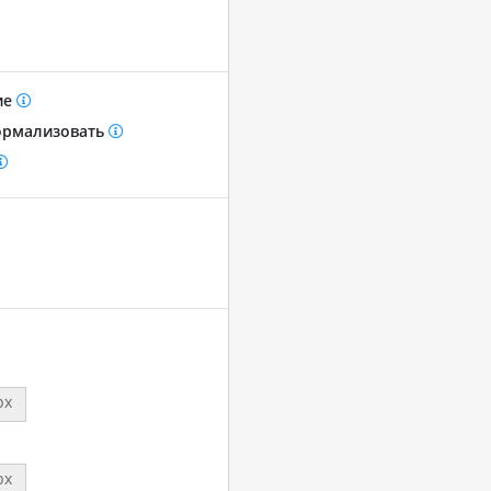
ие
рмализовать
px
px