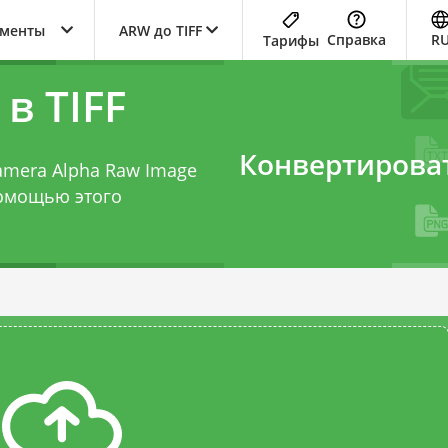
ументы
ARW до TIFF
Справка
R
Тарифы
в TIFF
Конвертирова
Camera Alpha Raw Image
 помощью этого