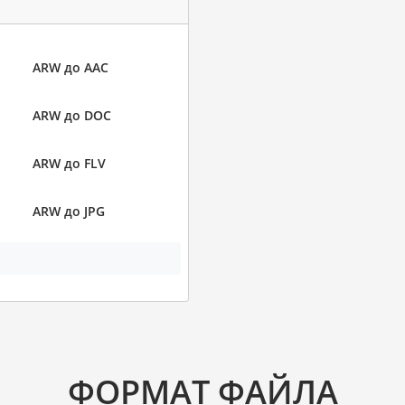
ARW до AAC
ARW до DOC
ARW до FLV
ARW до JPG
ФОРМАТ ФАЙЛА