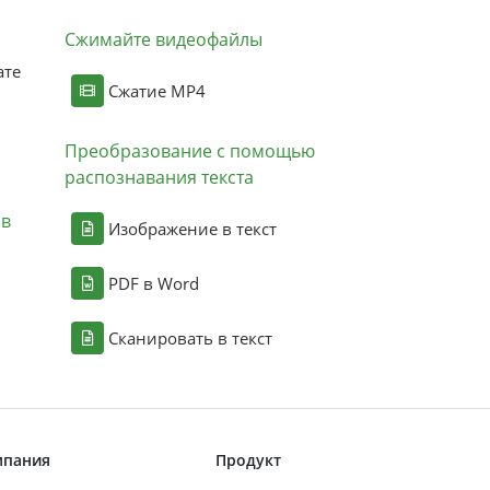
Сжимайте видеофайлы
ате
Сжатие MP4
Преобразование с помощью
распознавания текста
ов
Изображение в текст
PDF в Word
Сканировать в текст
мпания
Продукт