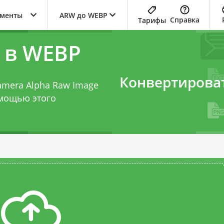
ументы
ARW до WEBP
Справка
Тарифы
 в WEBP
Конвертирова
Camera Alpha Raw Image
помощью этого