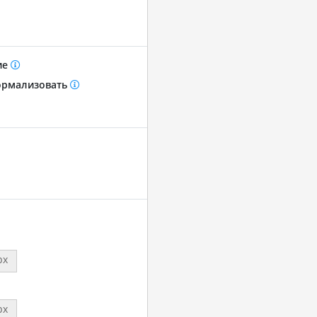
ие
рмализовать
px
px