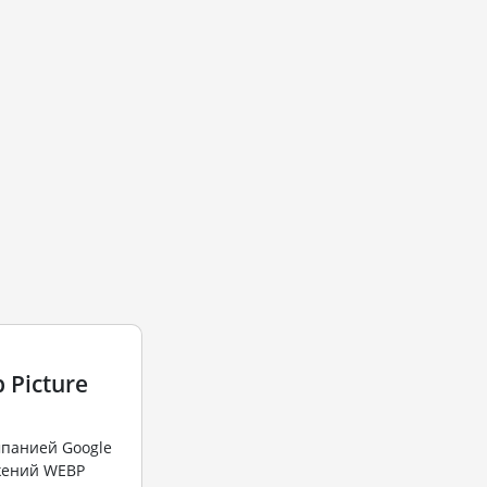
 Picture
мпанией Google
жений WEBP