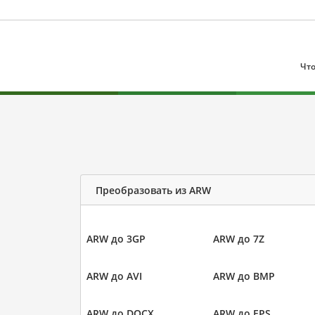
Что
Преобразовать из ARW
ARW до 3GP
ARW до 7Z
ARW до AVI
ARW до BMP
ARW до DOCX
ARW до EPS