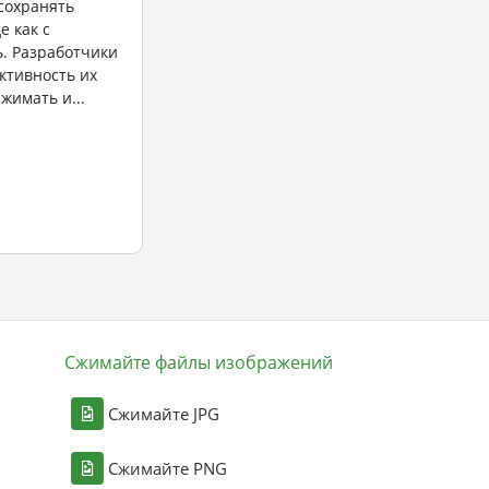
сохранять
е как с
ь. Разработчики
ктивность их
жимать и...
Сжимайте файлы изображений
Сжимайте JPG
Сжимайте PNG