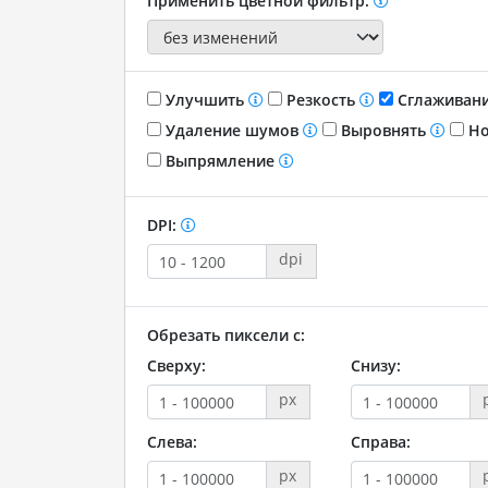
Применить цветной фильтр:
Улучшить
Резкость
Сглаживан
Удаление шумов
Выровнять
Но
Выпрямление
DPI:
dpi
Обрезать пиксели с:
Сверху:
Снизу:
px
Слева:
Справа:
px