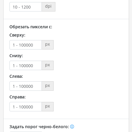
dpi
Обрезать пиксели с:
Сверху:
px
Снизу:
px
Слева:
px
Справа:
px
Задать порог черно-белого: