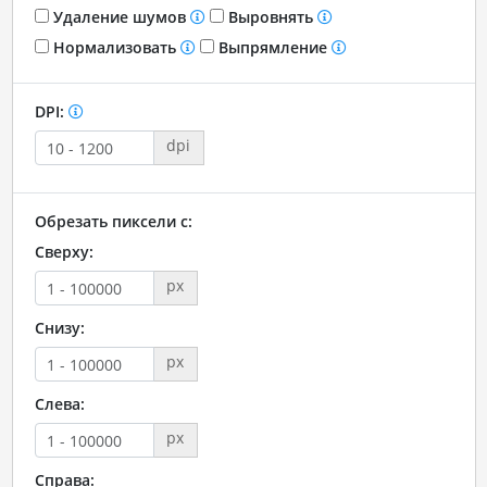
Удаление шумов
Выровнять
Нормализовать
Выпрямление
DPI:
dpi
Обрезать пиксели с:
Сверху:
px
Снизу:
px
Слева:
px
Справа: