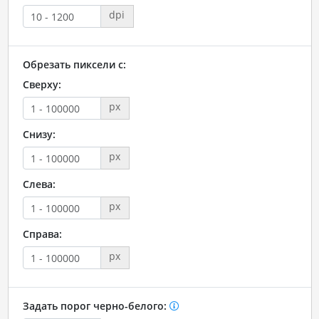
dpi
Обрезать пиксели с:
Сверху:
px
Снизу:
px
Слева:
px
Справа:
px
Задать порог черно-белого: