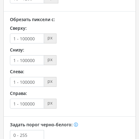
Обрезать пиксели с:
Сверху:
px
Снизу:
px
Слева:
px
Справа:
px
Задать порог черно-белого: