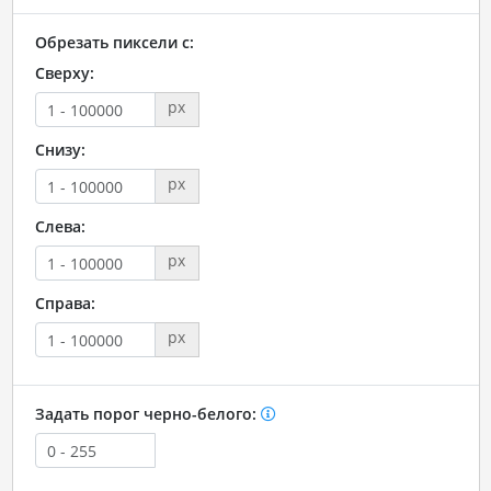
Обрезать пиксели с:
Сверху:
px
Снизу:
px
Слева:
px
Справа:
px
Задать порог черно-белого: