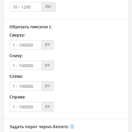
dpi
Обрезать пиксели с:
Сверху:
px
Снизу:
px
Слева:
px
Справа:
px
Задать порог черно-белого: