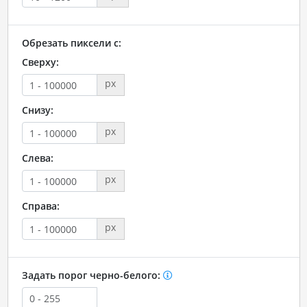
Обрезать пиксели с:
Сверху:
px
Снизу:
px
Слева:
px
Справа:
px
Задать порог черно-белого: