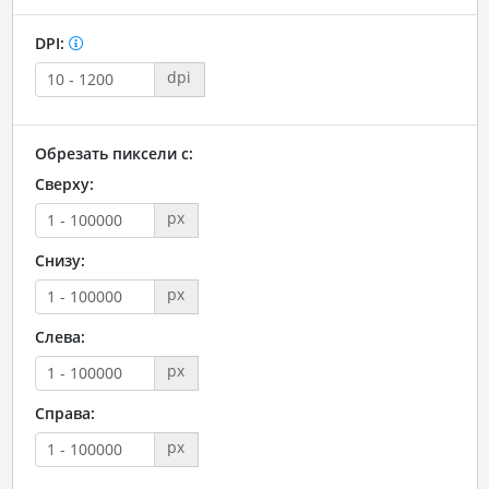
DPI:
dpi
Обрезать пиксели с:
Сверху:
px
Снизу:
px
Слева:
px
Справа:
px