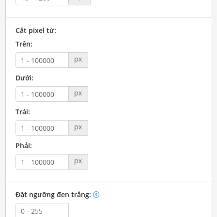
Cắt pixel từ:
Trên:
px
Dưới:
px
Trái:
px
Phải:
px
Đặt ngưỡng đen trắng: