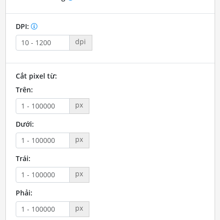
DPI:
dpi
Cắt pixel từ:
Trên:
px
Dưới:
px
Trái:
px
Phải:
px