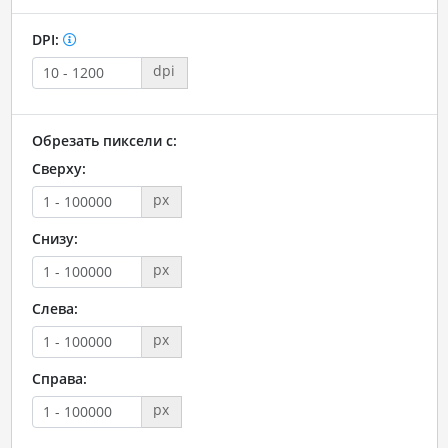
DPI:
dpi
Обрезать пиксели с:
Сверху:
px
Снизу:
px
Слева:
px
Справа:
px