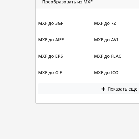
Преобразовать из MXF
MXF до 3GP
MXF до 7Z
MXF до AIFF
MXF до AVI
MXF до EPS
MXF до FLAC
MXF до GIF
MXF до ICO
Показать еще