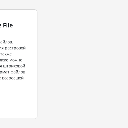
 File
файлов.
ия растровой
 также
также можно
ия штриховой
ормат файлов
ие возросшей