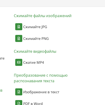
Сжимайте файлы изображений
Сжимайте JPG
Сжимайте PNG
Сжимайте видеофайлы
ате
Сжатие MP4
Преобразование с помощью
распознавания текста
ов
Изображение в текст
PDF в Word