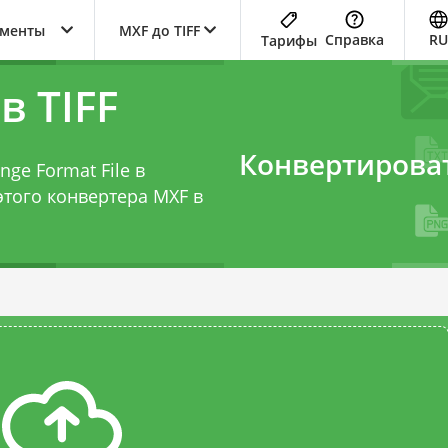
ументы
MXF до TIFF
Справка
RU
Тарифы
в TIFF
Конвертирова
ge Format File в
этого
конвертера MXF в