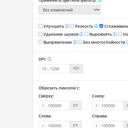
Применить цветной фильтр:
Улучшить
Резкость
Сглаживан
Удаление шумов
Выровнять
Но
Выпрямление
Без многослойности
DPI:
dpi
Обрезать пиксели с:
Сверху:
Снизу:
px
Слева:
Справа:
px