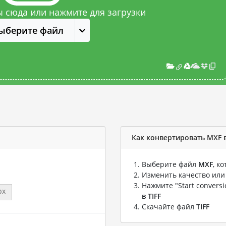
 сюда или нажмите для загрузки
ыберите файл
Как конвертировать MXF в
Выберите файл
MXF
, к
Изменить качество или
Нажмите "Start convers
px
в TIFF
Скачайте файл
TIFF