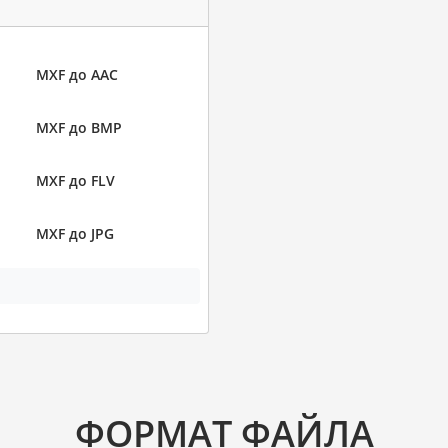
MXF до AAC
MXF до BMP
MXF до FLV
MXF до JPG
ФОРМАТ ФАЙЛА