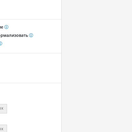
ие
рмализовать
px
px