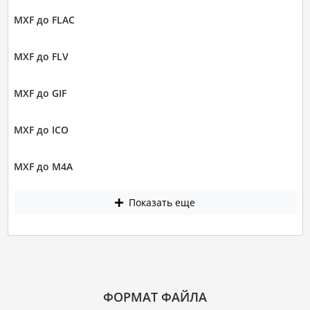
MXF до FLAC
MXF до FLV
MXF до GIF
MXF до ICO
MXF до M4A
Показать еще
ФОРМАТ ФАЙЛА