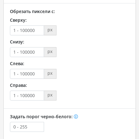
Обрезать пиксели с:
Сверху:
px
Снизу:
px
Слева:
px
Справа:
px
Задать порог черно-белого: