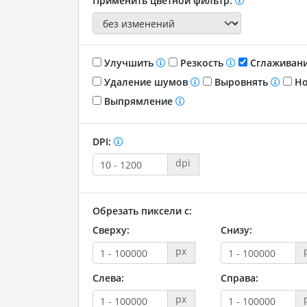
Применить цветной фильтр:
Улучшить
Резкость
Сглаживан
Удаление шумов
Выровнять
Но
Выпрямление
DPI:
dpi
Обрезать пиксели с:
Сверху:
Снизу:
px
Слева:
Справа:
px