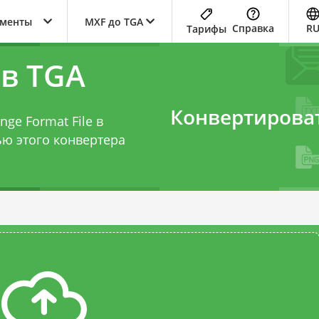
ументы
MXF до TGA
Справка
R
Тарифы
 в TGA
Конвертирова
ge Format File в
щью этого
конвертера