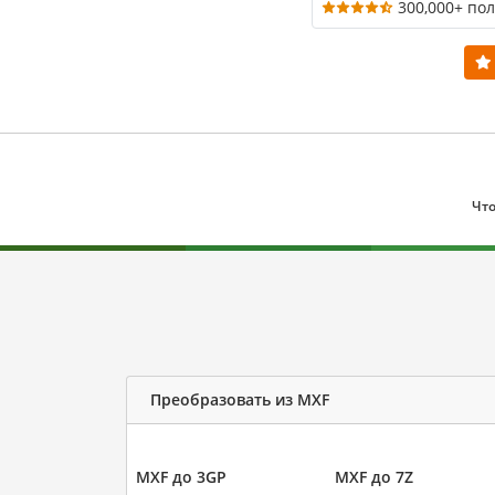
300,000+ по
Что
Преобразовать из MXF
MXF до 3GP
MXF до 7Z