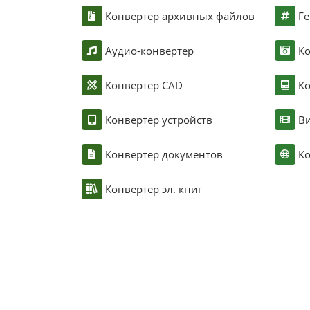
Конвертер архивных файлов
Ге
Аудио-конвертер
К
Конвертер CAD
Ко
Конвертер устройств
Ви
Конвертер документов
Ко
Конвертер эл. книг