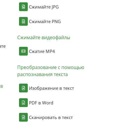
Сжимайте JPG
Сжимайте PNG
Сжимайте видеофайлы
ате
Сжатие MP4
Преобразование с помощью
распознавания текста
ов
Изображение в текст
PDF в Word
Сканировать в текст