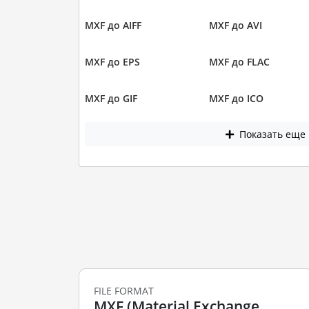
MXF до AIFF
MXF до AVI
MXF до EPS
MXF до FLAC
MXF до GIF
MXF до ICO
Показать еще
FILE FORMAT
MXF (Material Exchange