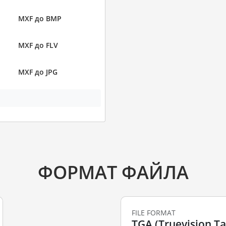
MXF до BMP
MXF до FLV
MXF до JPG
ФОРМАТ ФАЙЛА
FILE FORMAT
TGA (Truevision T