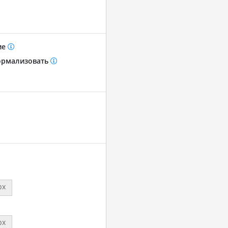
ие
рмализовать
px
px