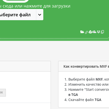
 сюда или нажмите для загрузки
ыберите файл
Как конвертировать MXF 
Выберите файл
MXF
, к
Изменить качество или
Нажмите "Start convers
px
в TGA
Скачайте файл
TGA