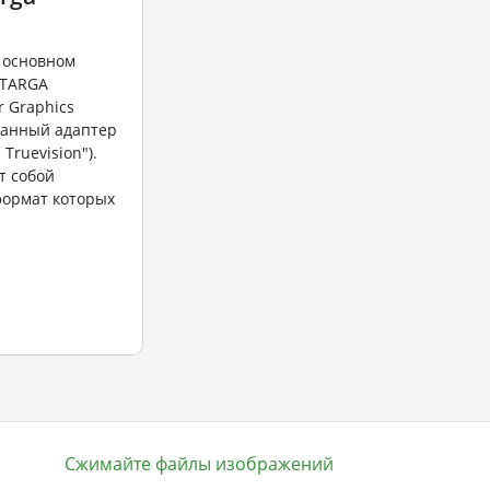
 основном
 TARGA
r Graphics
ванный адаптер
ruevision").
т собой
формат которых
Сжимайте файлы изображений