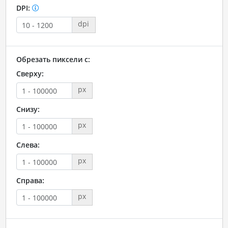
DPI:
dpi
Обрезать пиксели с:
Сверху:
px
Снизу:
px
Слева:
px
Справа:
px