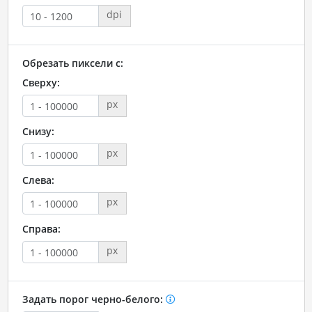
dpi
Обрезать пиксели с:
Сверху:
px
Снизу:
px
Слева:
px
Справа:
px
Задать порог черно-белого: