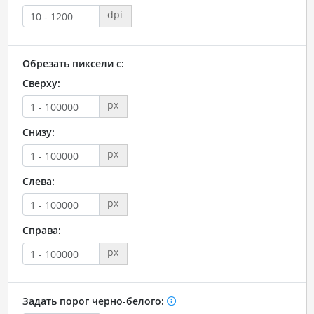
dpi
Обрезать пиксели с:
Сверху:
px
Снизу:
px
Слева:
px
Справа:
px
Задать порог черно-белого: