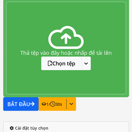
Thả tệp vào đây hoặc nhấp để tải lên
Chọn tệp
BẮT ĐẦU
1
/
30
s
Cài đặt tùy chọn