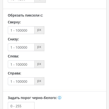
Обрезать пиксели с:
Сверху:
px
Снизу:
px
Слева:
px
Справа:
px
Задать порог черно-белого: