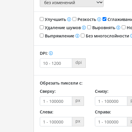
Улучшить
Резкость
Сглаживан
Удаление шумов
Выровнять
Но
Выпрямление
Без многослойности
DPI:
dpi
Обрезать пиксели с:
Сверху:
Снизу:
px
Слева:
Справа:
px