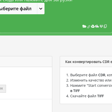
ыберите файл
Как конвертировать CDR в
Выберите файл
CDR
, к
Изменить качество или
Нажмите "Start convers
px
в TIFF
Скачайте файл
TIFF