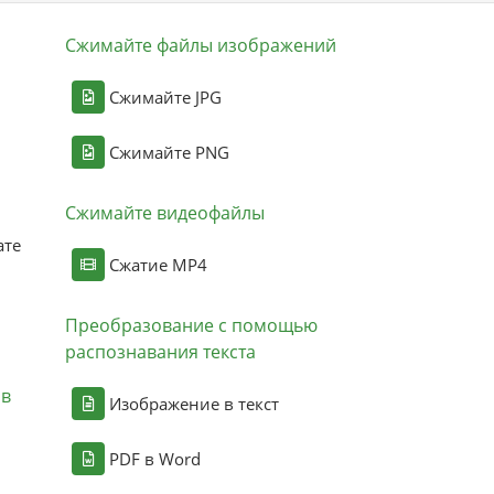
Сжимайте файлы изображений
Сжимайте JPG
Сжимайте PNG
Сжимайте видеофайлы
ате
Сжатие MP4
Преобразование с помощью
распознавания текста
ов
Изображение в текст
PDF в Word