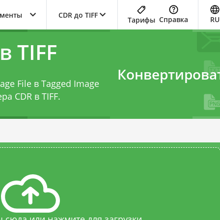
ументы
CDR до TIFF
Справка
RU
Тарифы
в TIFF
Конвертирова
ge File в Tagged Image
ра CDR в TIFF
.
 сюда или нажмите для загрузки