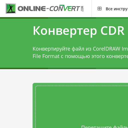
Все инстр
Конвертер CDR 
Конвертируйте файл из CorelDRAW Ima
File Format с помощью этого
конверте
Перетащите файлы