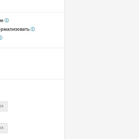
ие
рмализовать
px
px