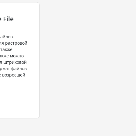
 File
файлов.
ия растровой
 также
также можно
ия штриховой
ормат файлов
ие возросшей