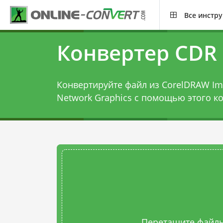
Все инстр
Конвертер CDR
Конвертируйте файл из CorelDRAW Imag
Network Graphics с помощью этого
к
Перетащите файлы