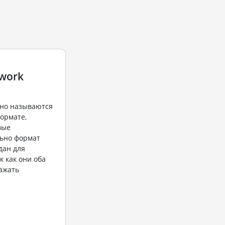
twork
но называются
формате,
вые
ьно формат
дан для
к как они оба
ажать