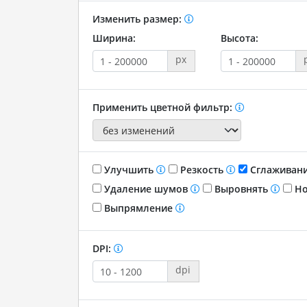
Изменить размер:
Ширина:
Высота:
px
Применить цветной фильтр:
Улучшить
Резкость
Сглаживан
Удаление шумов
Выровнять
Но
Выпрямление
DPI:
dpi