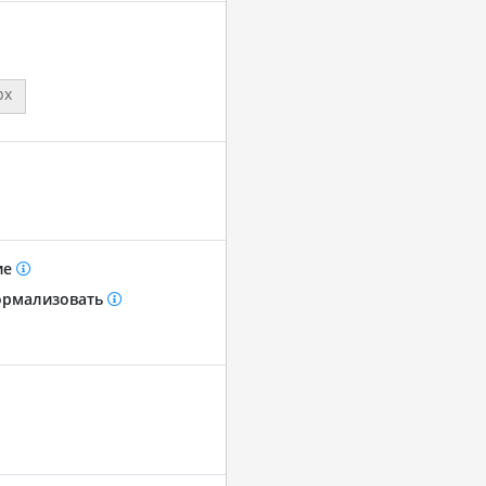
px
ие
рмализовать