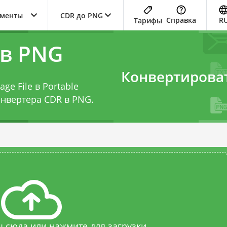
ументы
CDR до PNG
Справка
R
Тарифы
 в PNG
Конвертирова
e File в Portable
онвертера CDR в PNG
.
 сюда или нажмите для загрузки