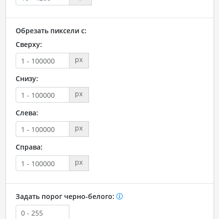
Обрезать пиксели с:
Сверху:
px
Снизу:
px
Слева:
px
Справа:
px
Задать порог черно-белого: