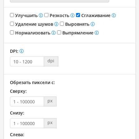
Улучшить
Резкость
Сглаживание
Удаление шумов
Выровнять
Нормализовать
Выпрямление
DPI:
dpi
Обрезать пиксели с:
Сверху:
px
Снизу:
px
Слева: