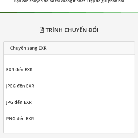
Bạn cần chuyển đổi và tải xuống ít nhất 1 tệp để gửi phản hồi
TRÌNH CHUYỂN ĐỔI
Chuyển sang EXR
EXR đến EXR
JPEG đến EXR
JPG đến EXR
PNG đến EXR