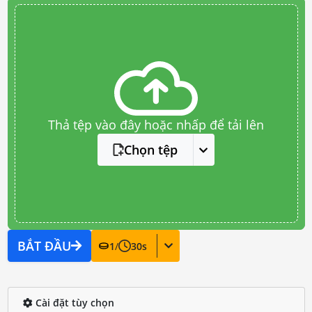
Thả tệp vào đây hoặc nhấp để tải lên
Chọn tệp
BẮT ĐẦU
1
/
30
s
Cài đặt tùy chọn