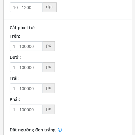
dpi
Cắt pixel từ:
Trên:
px
Dưới:
px
Trái:
px
Phải:
px
Đặt ngưỡng đen trắng: