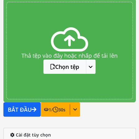
Thả tệp vào đây hoặc nhấp để tải lên
Chọn tệp
BẮT ĐẦU
1
/
30
s
Cài đặt tùy chọn