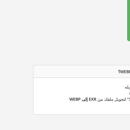
له
EXR إلى WEBP