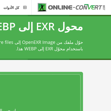
كل الأدوات
محول EXR إلى WEBP
حوّل ملفك من ge
باستخدام
محوّل EXR إلى WEBP
هذا.
اسحب المل