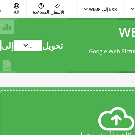
EXR إلى WEBP
المساعدة
AR
الأسعار
تحويل
إلى
...
OpenEXR Ima إلى Google Web Picture files
فات هنا أو انقر للتحميل