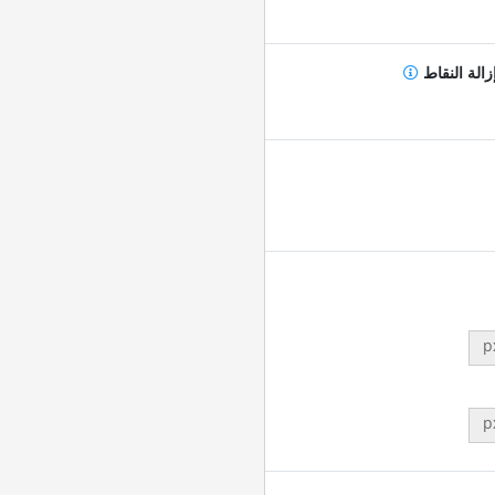
زالة النقاط
p
p