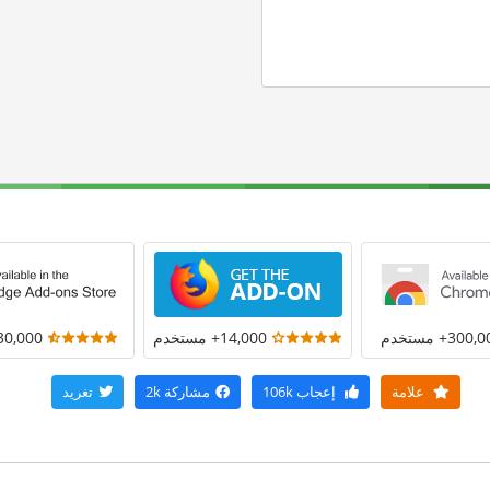
300+ مستخدم
14,000+ مستخدم
30,000+ مستخد
علامة
إعجاب
106k
مشاركة
2k
تغريد