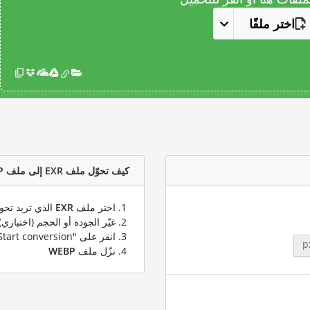
اختر ملفًا
كيف تحوّل ملف EXR إلى ملف WEBP؟
اختر ملف
EXR
الذي تريد تحوي
غيّر الجودة أو الحجم (اختياري)
انقر على "Start conversion" لتحويل ملفك من
p
نزّل ملف
WEBP