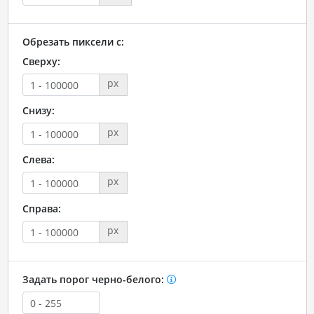
Обрезать пиксели с:
Сверху:
px
Снизу:
px
Слева:
px
Справа:
px
Задать порог черно-белого: